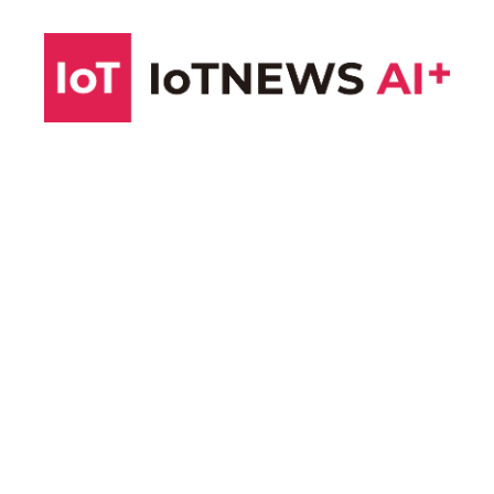
コ
ン
テ
ン
ツ
へ
ス
キ
ッ
プ