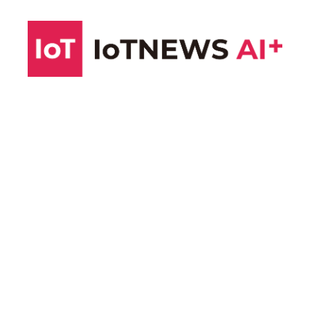
コ
ン
テ
ン
ツ
へ
ス
キ
ッ
プ