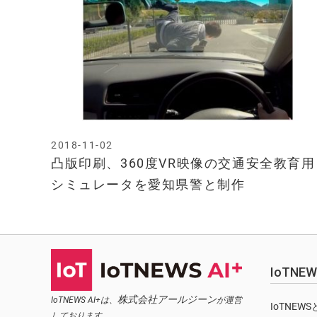
2018-11-02
凸版印刷、360度VR映像の交通安全教育用
シミュレータを愛知県警と制作
IoTN
株式会社アールジーン
IoTNEWS AI+は、
が運営
IoTNEW
しております。