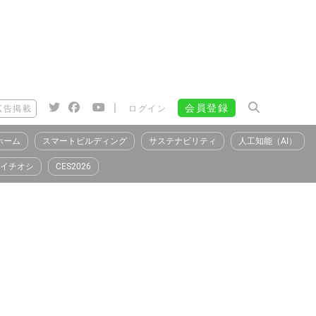
|
会員登録
広告掲載
ログイン
ホーム
スマートビルディング
サステナビリティ
人工知能（AI）
イチオシ
CES2026