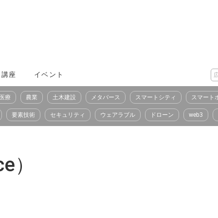
X講座
イベント
医療
農業
土木建設
メタバース
スマートシティ
スマート
要素技術
セキュリティ
ウェアラブル
ドローン
web3
ce）