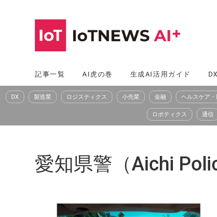
コ
ン
テ
ン
ツ
記事一覧
AI虎の巻
生成AI活用ガイド
D
へ
DX
製造業
ロジスティクス
小売業
金融
ヘルスケア・
ス
キ
ロボティクス
通信
ッ
プ
愛知県警（Aichi Poli