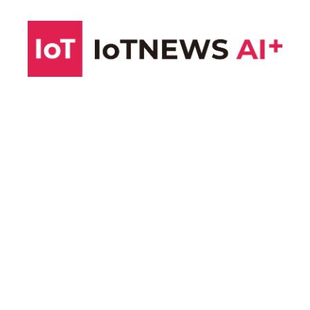
コ
ン
テ
ン
ツ
へ
ス
キ
ッ
プ