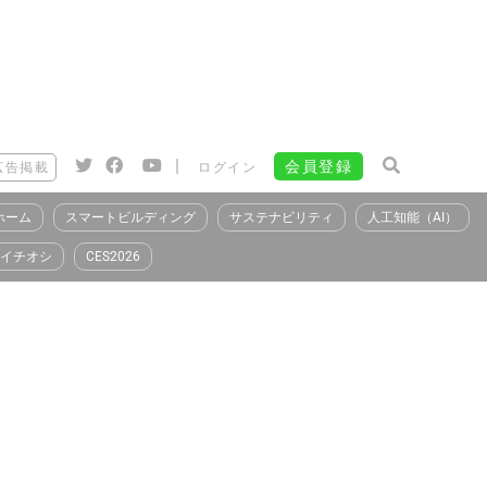
|
会員登録
広告掲載
ログイン
ホーム
スマートビルディング
サステナビリティ
人工知能（AI）
イチオシ
CES2026