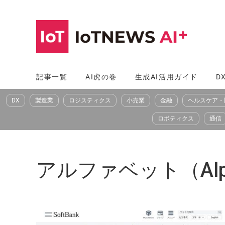
コ
ン
テ
ン
ツ
記事一覧
AI虎の巻
生成AI活用ガイド
D
へ
DX
製造業
ロジスティクス
小売業
金融
ヘルスケア・
ス
キ
ロボティクス
通信
ッ
プ
アルファベット（Alph