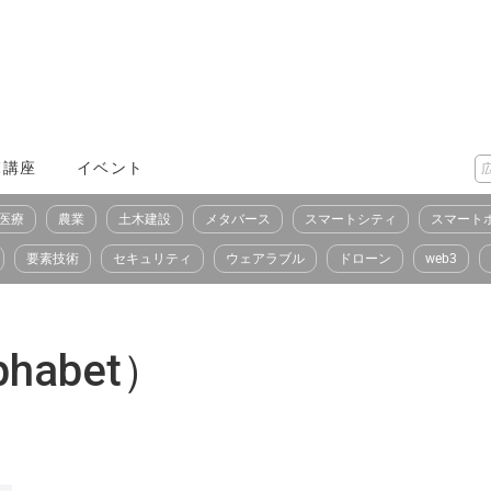
X講座
イベント
医療
農業
土木建設
メタバース
スマートシティ
スマート
要素技術
セキュリティ
ウェアラブル
ドローン
web3
abet）