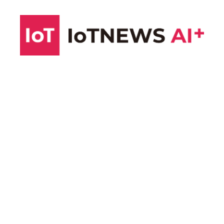
コ
ン
テ
ン
ツ
へ
ス
キ
ッ
プ