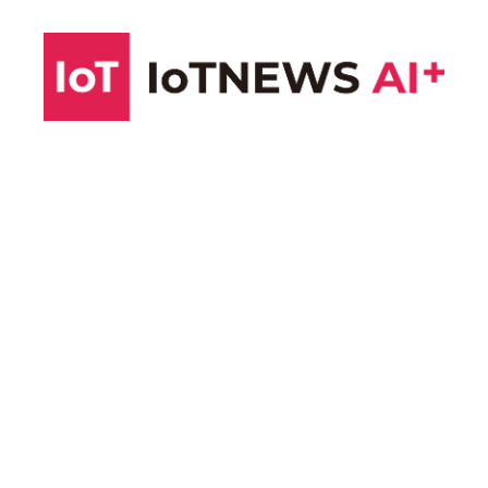
コ
ン
テ
ン
ツ
へ
ス
キ
ッ
プ