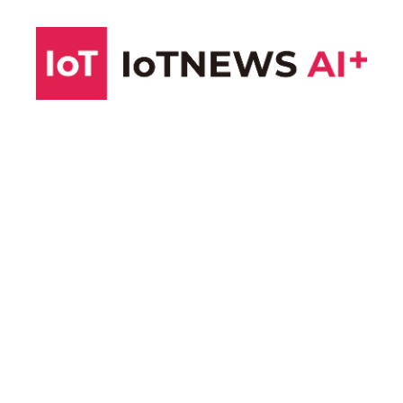
コ
ン
テ
ン
ツ
へ
ス
キ
ッ
プ