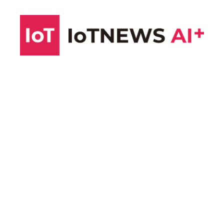
コ
ン
テ
ン
ツ
へ
ス
キ
ッ
プ