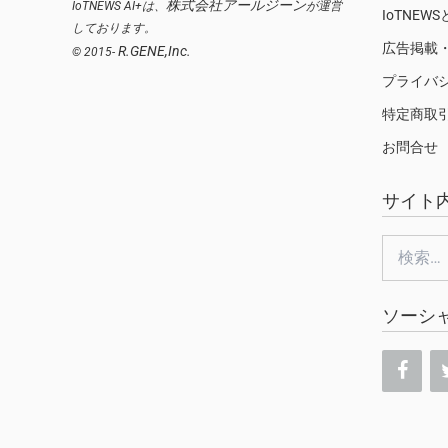
株式会社アールジーン
IoTNEWS AI+は、
が運営
IoTNEW
しております。
広告掲載
R.GENE,Inc.
© 2015-
プライバ
特定商取
お問合せ
サイト
検
索:
ソーシ