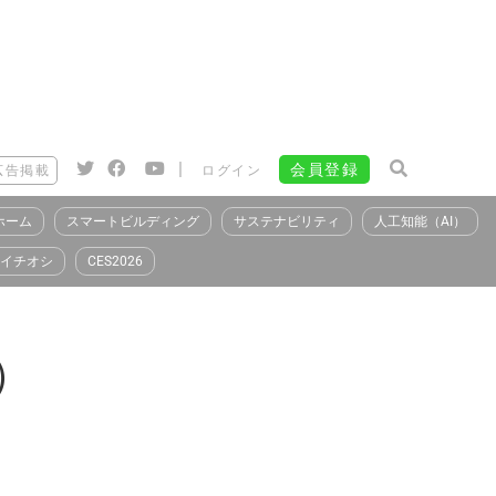
|
会員登録
広告掲載
ログイン
ホーム
スマートビルディング
サステナビリティ
人工知能（AI）
イチオシ
CES2026
s）