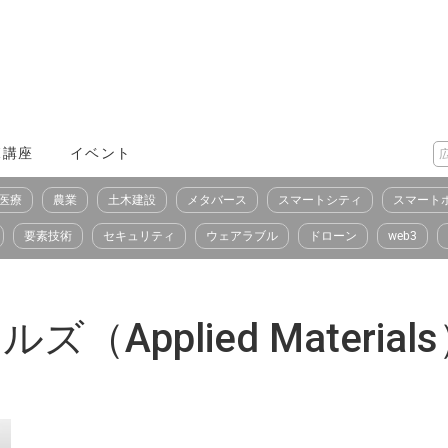
X講座
イベント
医療
農業
土木建設
メタバース
スマートシティ
スマート
要素技術
セキュリティ
ウェアラブル
ドローン
web3
Applied Material