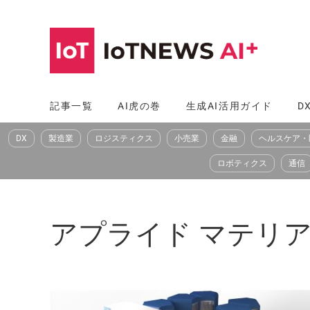
コ
ン
テ
ン
ツ
記事一覧
AI虎の巻
生成AI活用ガイド
D
へ
DX
製造業
ロジスティクス
小売業
金融
ヘルスケア・
ス
キ
ロボティクス
通信
ッ
プ
アプライド マテリアルズ（