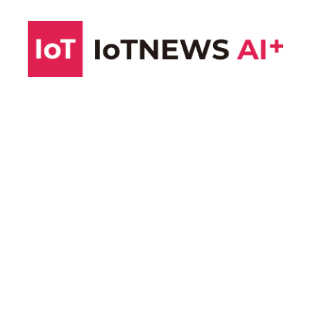
コ
ン
テ
ン
ツ
へ
ス
キ
ッ
プ