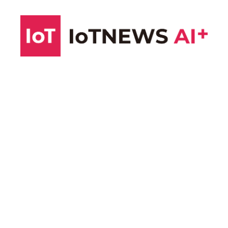
コ
ン
テ
ン
ツ
へ
ス
キ
ッ
プ