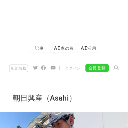
記事
AI虎の巻
AI活用
|
会員登録
広告掲載
ログイン
朝日興産（Asahi）