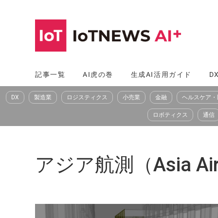
コ
ン
テ
ン
ツ
記事一覧
AI虎の巻
生成AI活用ガイド
D
へ
DX
製造業
ロジスティクス
小売業
金融
ヘルスケア・
ス
キ
ロボティクス
通信
ッ
プ
アジア航測（Asia Air