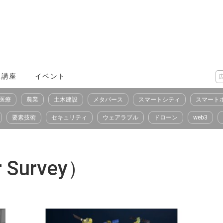
X講座
イベント
医療
農業
土木建設
メタバース
スマートシティ
スマート
要素技術
セキュリティ
ウェアラブル
ドローン
web3
 Survey）