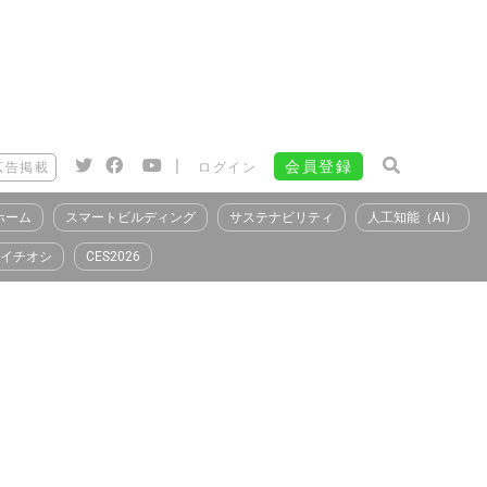
|
会員登録
広告掲載
ログイン
ホーム
スマートビルディング
サステナビリティ
人工知能（AI）
イチオシ
CES2026