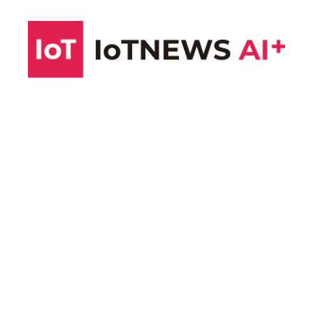
コ
ン
テ
ン
ツ
へ
ス
キ
ッ
プ