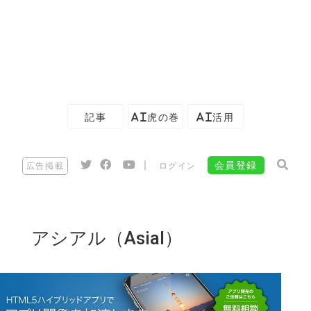
記事
AI虎の巻
AI活用
|
会員登録
広告掲載
ログイン
アシアル（Asial）