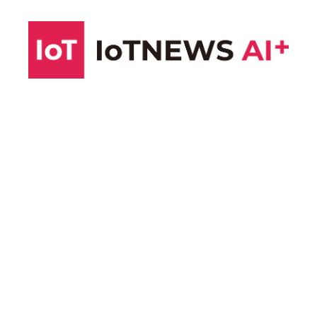
コ
ン
テ
ン
ツ
へ
ス
キ
ッ
プ