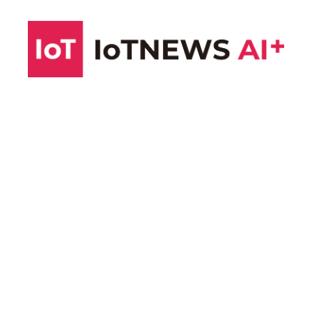
コ
ン
テ
ン
ツ
へ
ス
キ
ッ
プ