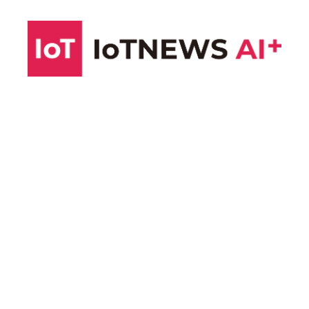
コ
ン
テ
ン
ツ
へ
ス
キ
ッ
プ