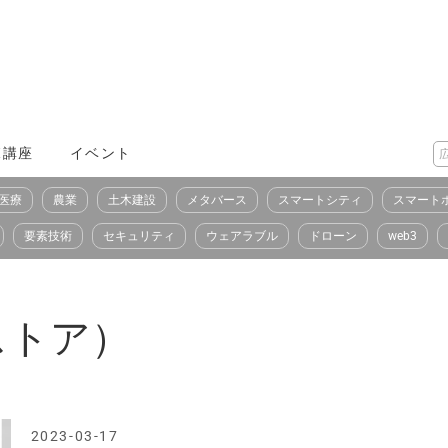
X講座
イベント
医療
農業
土木建設
メタバース
スマートシティ
スマート
要素技術
セキュリティ
ウェアラブル
ドローン
web3
トストア）
2023-03-17