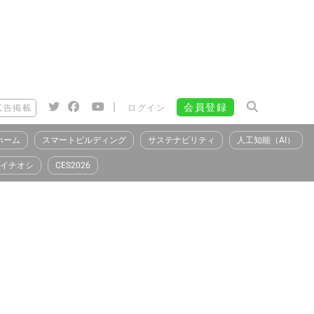
|
会員登録
広告掲載
ログイン
ホーム
スマートビルディング
サステナビリティ
人工知能（AI）
イチオシ
CES2026