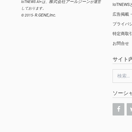
株式会社アールジーン
IoTNEWS AI+は、
が運営
IoTNEW
しております。
広告掲載
R.GENE,Inc.
© 2015-
プライバ
特定商取
お問合せ
サイト
検
索:
ソーシ