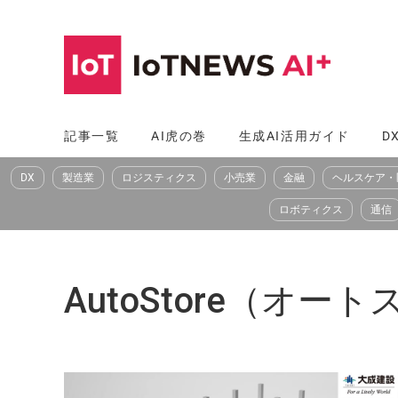
コ
ン
テ
ン
ツ
記事一覧
AI虎の巻
生成AI活用ガイド
D
へ
DX
製造業
ロジスティクス
小売業
金融
ヘルスケア・
ス
キ
ロボティクス
通信
ッ
プ
AutoStore（オー