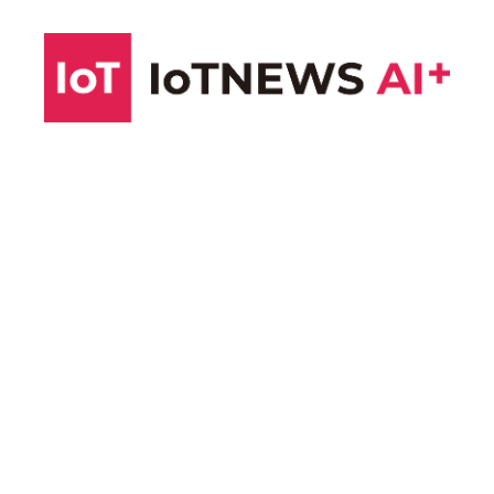
コ
ン
テ
ン
ツ
へ
ス
キ
ッ
プ