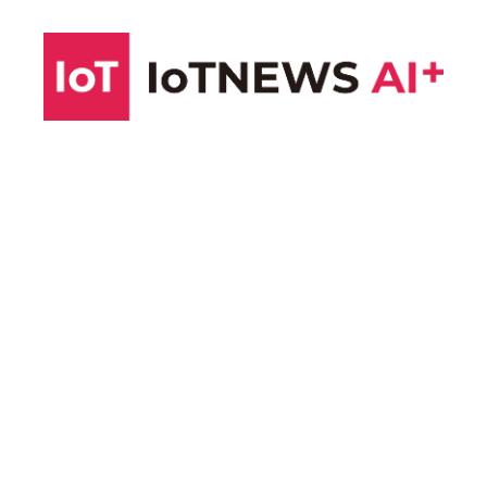
コ
ン
テ
ン
ツ
へ
ス
キ
ッ
プ