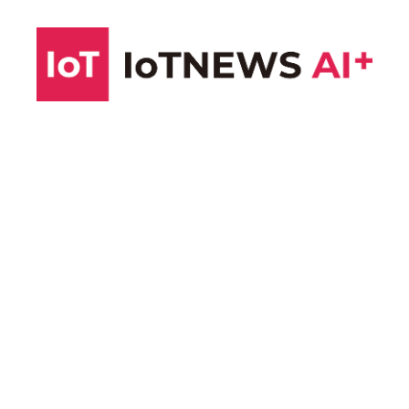
コ
ン
テ
ン
ツ
へ
ス
キ
ッ
プ