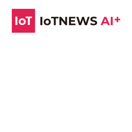
コ
ン
テ
ン
ツ
へ
ス
キ
ッ
プ