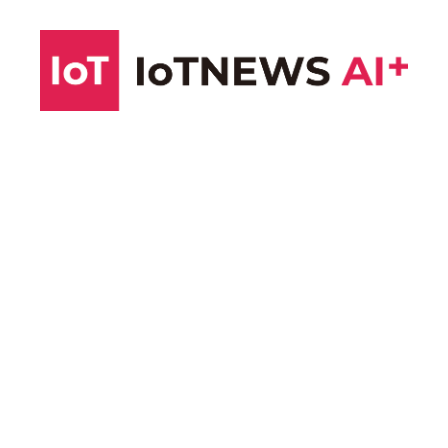
コ
ン
テ
ン
ツ
へ
ス
キ
ッ
プ