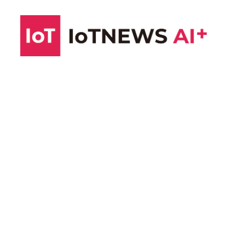
コ
ン
テ
ン
ツ
へ
ス
キ
ッ
プ