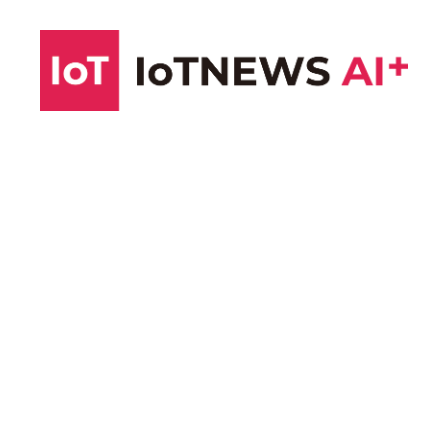
コ
ン
テ
ン
ツ
へ
ス
キ
ッ
プ