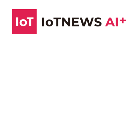
コ
ン
テ
ン
ツ
へ
ス
キ
ッ
プ