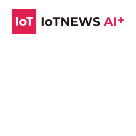
コ
ン
テ
ン
ツ
へ
ス
キ
ッ
プ