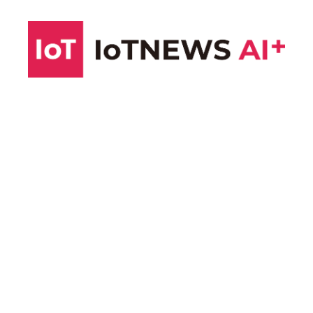
コ
ン
テ
ン
ツ
へ
ス
キ
ッ
プ