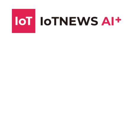
コ
ン
テ
ン
ツ
へ
ス
キ
ッ
プ