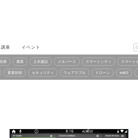
X講座
イベント
医療
農業
土木建設
メタバース
スマートシティ
スマート
要素技術
セキュリティ
ウェアラブル
ドローン
web3