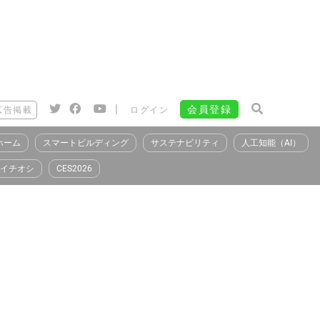
|
会員登録
広告掲載
ログイン
ホーム
スマートビルディング
サステナビリティ
人工知能（AI）
イチオシ
CES2026