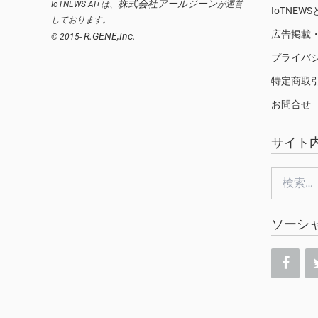
株式会社アールジーン
IoTNEWS AI+は、
が運営
IoTNEW
しております。
広告掲載
R.GENE,Inc.
© 2015-
プライバ
特定商取
お問合せ
サイト
検
索:
ソーシ