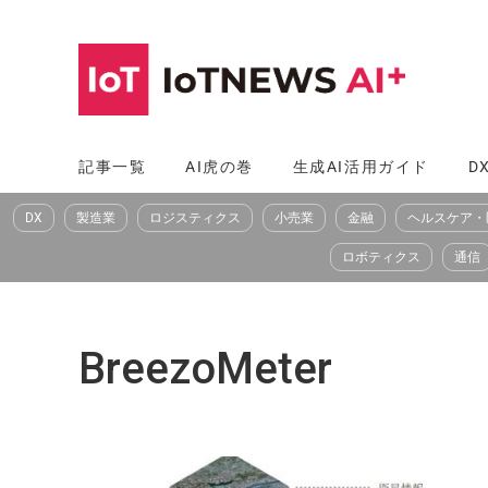
コ
ン
テ
ン
ツ
記事一覧
AI虎の巻
生成AI活用ガイド
D
へ
DX
製造業
ロジスティクス
小売業
金融
ヘルスケア・
ス
キ
ロボティクス
通信
ッ
プ
BreezoMeter