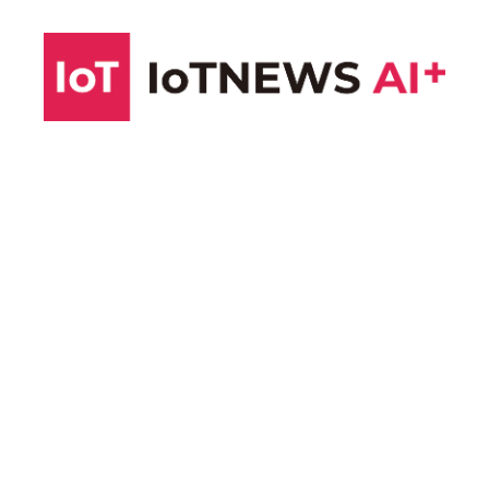
コ
ン
テ
ン
ツ
へ
ス
キ
ッ
プ