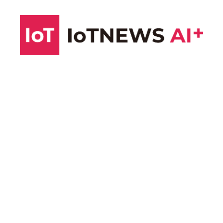
コ
ン
テ
ン
ツ
へ
ス
キ
ッ
プ