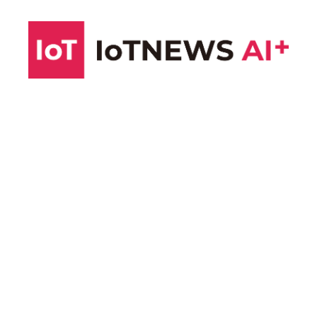
コ
ン
テ
ン
ツ
へ
ス
キ
ッ
プ