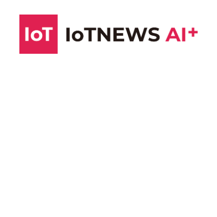
コ
ン
テ
ン
ツ
へ
ス
キ
ッ
プ