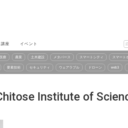
X講座
イベント
医療
農業
土木建設
メタバース
スマートシティ
スマート
要素技術
セキュリティ
ウェアラブル
ドローン
web3
 Institute of Scienc