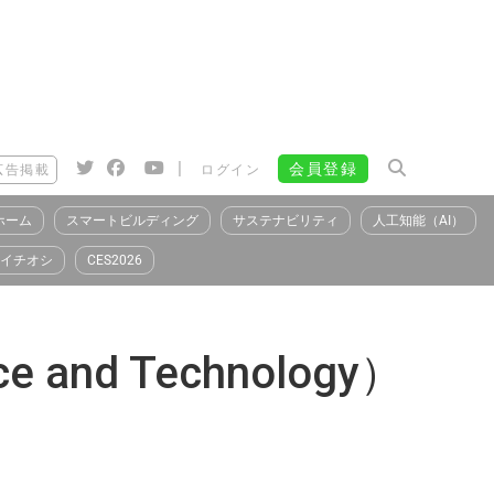
|
会員登録
広告掲載
ログイン
ホーム
スマートビルディング
サステナビリティ
人工知能（AI）
イチオシ
CES2026
e and Technology）