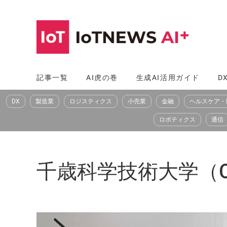
コ
ン
テ
ン
ツ
記事一覧
AI虎の巻
生成AI活用ガイド
D
へ
DX
製造業
ロジスティクス
小売業
金融
ヘルスケア・
ス
キ
ロボティクス
通信
ッ
プ
千歳科学技術大学（Chitose