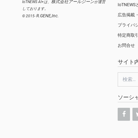
株式会社アールジーン
IoTNEWS AI+は、
が運営
IoTNEW
しております。
広告掲載
R.GENE,Inc.
© 2015-
プライバ
特定商取
お問合せ
サイト
検
索:
ソーシ