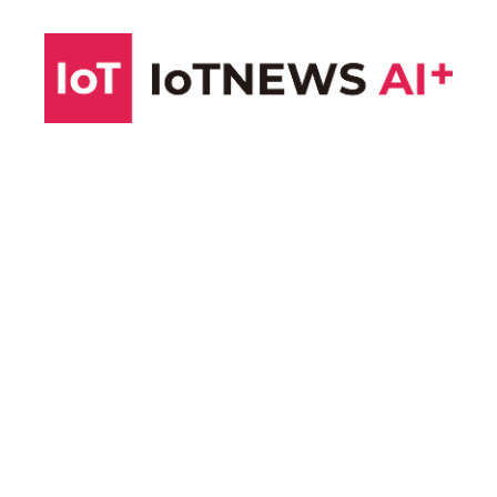
コ
ン
テ
ン
ツ
へ
ス
キ
ッ
プ