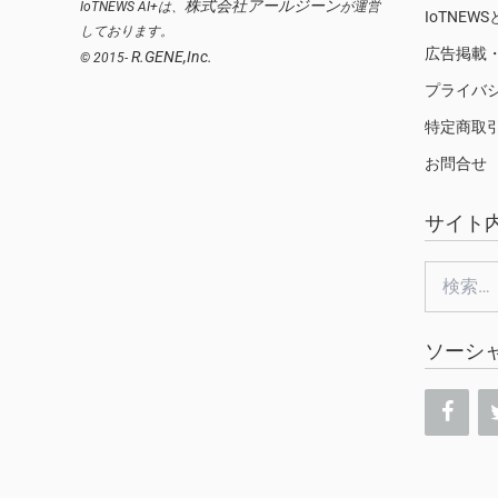
株式会社アールジーン
IoTNEWS AI+は、
が運営
IoTNEW
しております。
広告掲載
R.GENE,Inc.
© 2015-
プライバ
特定商取
お問合せ
サイト
検
索:
ソーシ