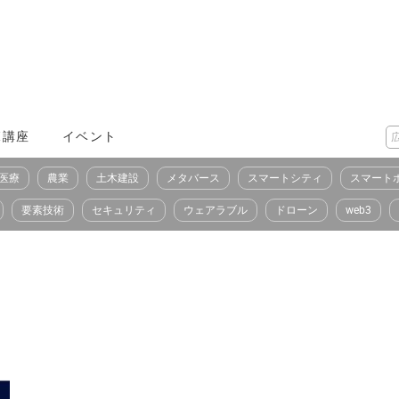
X講座
イベント
医療
農業
土木建設
メタバース
スマートシティ
スマート
要素技術
セキュリティ
ウェアラブル
ドローン
web3