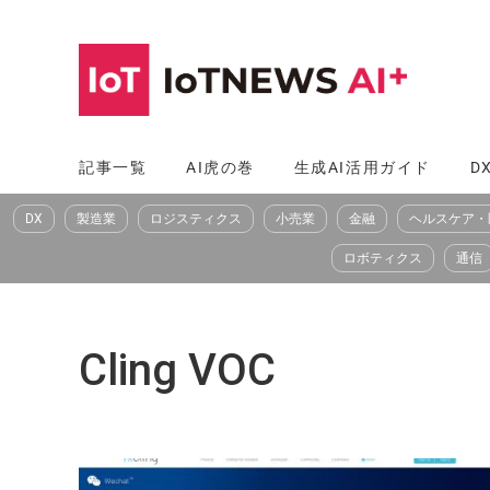
コ
ン
テ
ン
ツ
記事一覧
AI虎の巻
生成AI活用ガイド
D
へ
DX
製造業
ロジスティクス
小売業
金融
ヘルスケア・
ス
キ
ロボティクス
通信
ッ
プ
Cling VOC