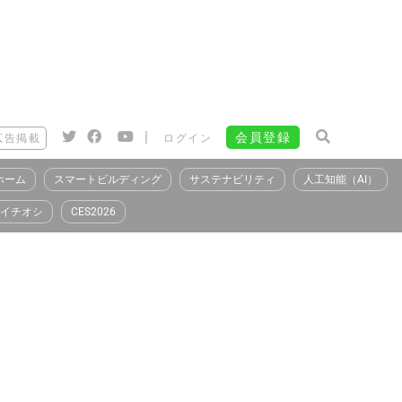
|
会員登録
広告掲載
ログイン
ホーム
スマートビルディング
サステナビリティ
人工知能（AI）
イチオシ
CES2026