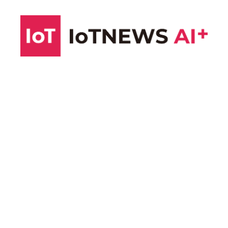
コ
ン
テ
ン
ツ
へ
ス
キ
ッ
プ