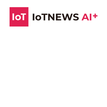
コ
ン
テ
ン
ツ
へ
ス
キ
ッ
プ