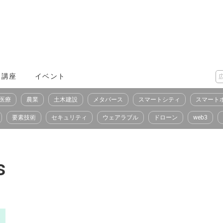
X講座
イベント
医療
農業
土木建設
メタバース
スマートシティ
スマート
要素技術
セキュリティ
ウェアラブル
ドローン
web3
s