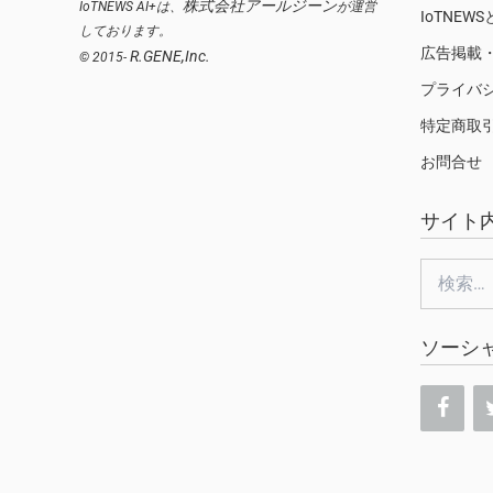
株式会社アールジーン
IoTNEWS AI+は、
が運営
IoTNEW
しております。
広告掲載
R.GENE,Inc.
© 2015-
プライバ
特定商取
お問合せ
サイト
検
索:
ソーシ