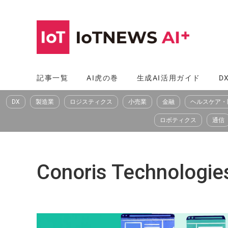
コ
ン
テ
ン
ツ
記事一覧
AI虎の巻
生成AI活用ガイド
D
へ
DX
製造業
ロジスティクス
小売業
金融
ヘルスケア・
ス
キ
ロボティクス
通信
ッ
プ
Conoris Technologie