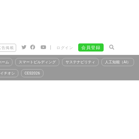
|
会員登録
広告掲載
ログイン
ホーム
スマートビルディング
サステナビリティ
人工知能（AI）
イチオシ
CES2026