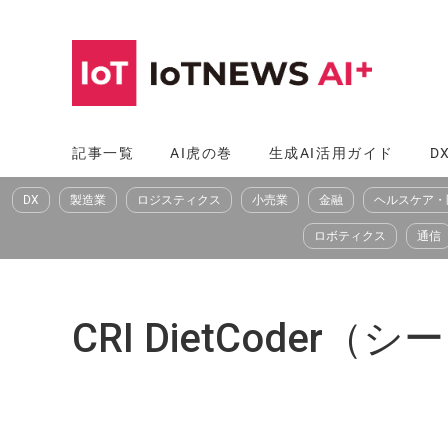
コ
ン
テ
ン
ツ
記事一覧
AI虎の巻
生成AI活用ガイド
D
へ
DX
製造業
ロジスティクス
小売業
金融
ヘルスケア・
ス
キ
ロボティクス
通信
ッ
プ
CRI DietCod