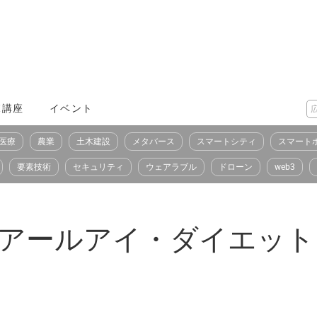
X講座
イベント
医療
農業
土木建設
メタバース
スマートシティ
スマート
要素技術
セキュリティ
ウェアラブル
ドローン
web3
er（シーアールアイ・ダイエ