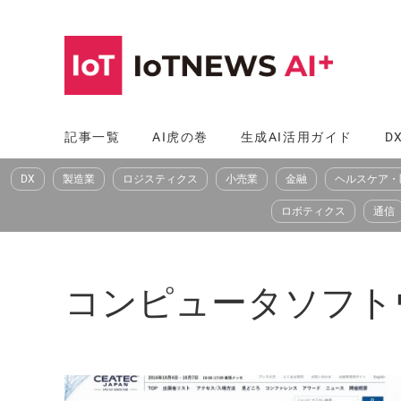
コ
ン
テ
ン
ツ
記事一覧
AI虎の巻
生成AI活用ガイド
D
へ
DX
製造業
ロジスティクス
小売業
金融
ヘルスケア・
ス
キ
ロボティクス
通信
ッ
プ
コンピュータソフトウ