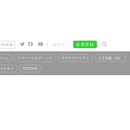
|
会員登録
広告掲載
ログイン
ホーム
スマートビルディング
サステナビリティ
人工知能（AI）
イチオシ
CES2026