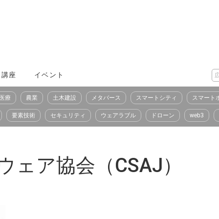
X講座
イベント
医療
農業
土木建設
メタバース
スマートシティ
スマート
要素技術
セキュリティ
ウェアラブル
ドローン
web3
ェア協会（CSAJ）