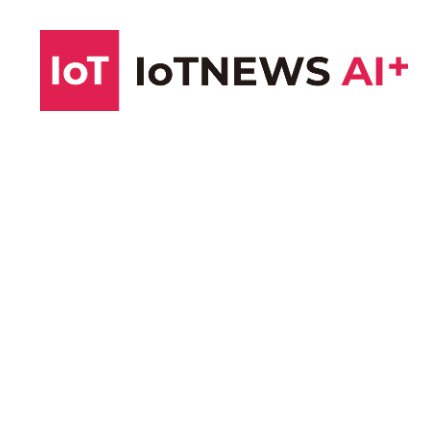
コ
ン
テ
ン
ツ
へ
ス
キ
ッ
プ