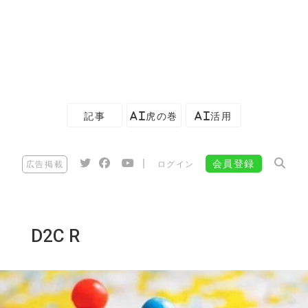
記事
AI虎の巻
AI活用
|
会員登録
広告掲載
ログイン
D2C R