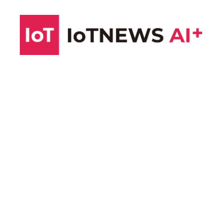
コ
ン
テ
ン
ツ
へ
ス
キ
ッ
プ