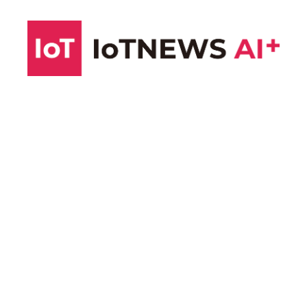
コ
ン
テ
ン
ツ
へ
ス
キ
ッ
プ