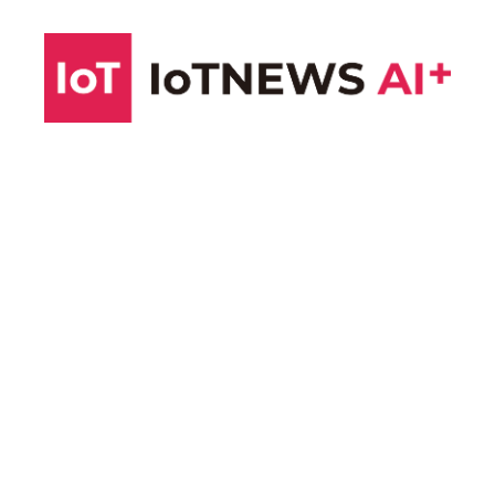
コ
ン
テ
ン
ツ
へ
ス
キ
ッ
プ