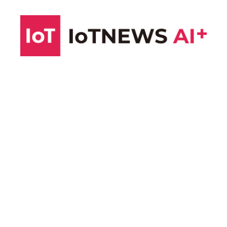
コ
ン
テ
ン
ツ
へ
ス
キ
ッ
プ