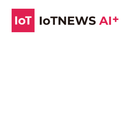
コ
ン
テ
ン
ツ
へ
ス
キ
ッ
プ