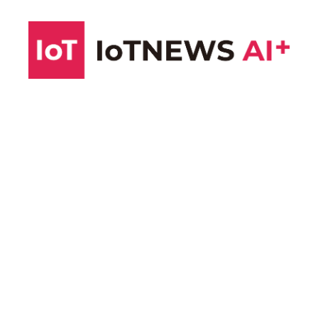
コ
ン
テ
ン
ツ
へ
ス
キ
ッ
プ