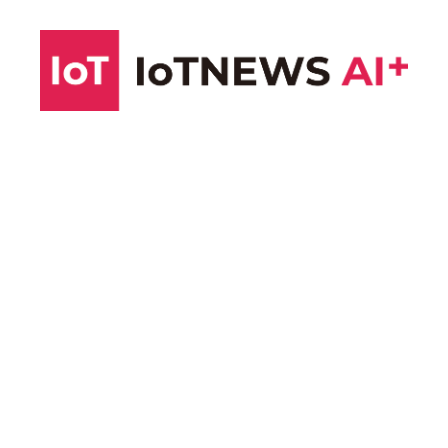
コ
ン
テ
ン
ツ
へ
ス
キ
ッ
プ